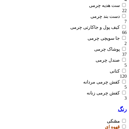
ست هدیه چرمی
22
دست بند چرمی
7
کیف پول و جاکارتی چرمی
66
جا سویچی چرمی
2
پوشاک چرمی
37
صندل چرمی
5
کتانی
120
کفش چرمی مردانه
5
کفش چرمی زنانه
3
رنگ
مشکی
قهوه ای