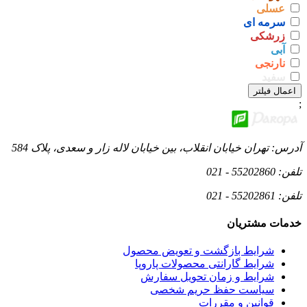
عسلی
سرمه ای
زرشکی
آبی
نارنجی
سفید
اعمال فیلتر
;
آدرس:
تهران خیابان انقلاب، بین خیابان لاله زار و سعدی، پلاک 584
تلفن:
55202860 - 021
تلفن:
55202861 - 021
خدمات مشتریان
شرایط بازگشت و تعویض محصول
شرایط گارانتی محصولات پاروپا
شرایط و زمان تحویل سفارش
سیاست حفظ حریم شخصی
قوانین و مقررات